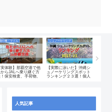
飛行機・マイル
シュノーケリング
飛行機・
【実体験】那覇空港で他
【実際に泳いだ】沖縄シ
【やっ
社からJALへ乗り継ぐ方
ュノーケリングスポット
空ニッポ
法！保安検査、手荷物、
ランキング２３選！個人
ャンペ
ラウンジはどうなるの？
で自由に泳げるおすすめ
ルに変
ポイント中心！沖縄本
内で送っ
島・慶良間・宮古島・八
重山（石垣）まとめ
人気記事