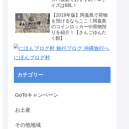
イズは68L！
【2019年版】阿嘉島で荷物
を預けるならここ！阿嘉島
のコインロッカーや荷物預
りを紹介！【さんごゆんた
く館】
にほんブログ村
カテゴリー
GoToキャンペーン
お土産
その他地域