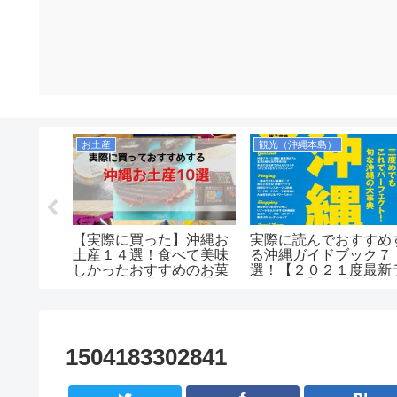
お土産
観光（沖縄本島）
と直結ま
【実際に買った】沖縄お
実際に読んでおすすめ
ホテル５
土産１４選！食べて美味
る沖縄ガイドブック７
ずおすす
しかったおすすめのお菓
選！【２０２１度最新
子など！空港や国際通り
ンキング】
で買えるのか紹介しま
す！
1504183302841