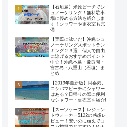
【石垣島】米原ビーチでシ
ュノーケリング！無料駐車
場に停める方法も紹介しま
す！シャワーや更衣室も完
備！
【実際に泳いだ】沖縄シュ
ノーケリングスポットラン
キング２３選！個人で自由
に泳げるおすすめポイント
中心！沖縄本島・慶良間・
宮古島・八重山（石垣）ま
とめ
【2019年最新版】阿嘉港、
ニシバマビーチにシャワー
はある？日帰りの際に便利
なシャワー・更衣室を紹介!
【スーツケース】レジェン
ドウォーカー5122の感想レ
ビュー！安いのに頑丈でコ
スパ抜群でおすすめ！Mサ