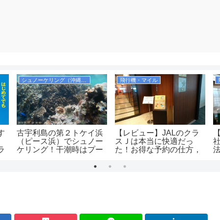
シュノーケリング（沖縄本島）
飛行機・マイル
す
古宇利島の第２トケイ浜
【レビュー】JALのクラ
（ピース浜）でシュノー
スＪは本当に快適だっ
ラ
ケリング！干潮時はプー
た！お得な予約の仕方，
ルのようで安全！駐車場
広さ、飲み物、優先搭乗
は無料！
の有無等を解説！
（JAL2081便）