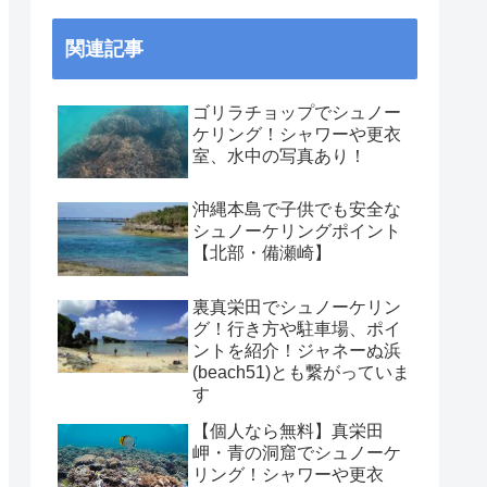
関連記事
ゴリラチョップでシュノー
ケリング！シャワーや更衣
室、水中の写真あり！
沖縄本島で子供でも安全な
シュノーケリングポイント
【北部・備瀬崎】
裏真栄田でシュノーケリン
グ！行き方や駐車場、ポイ
ントを紹介！ジャネーぬ浜
(beach51)とも繋がっていま
す
【個人なら無料】真栄田
岬・青の洞窟でシュノーケ
リング！シャワーや更衣