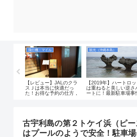
シュノーケリング（沖縄本島）
飛行機・マイル
観光（沖縄本島）
トケイ浜
【レビュー】JALのクラ
【2019年】ハートロ
シュノー
スＪは本当に快適だっ
は重ねると美しい逆さ
時はプー
た！お得な予約の仕方，
ートに！最新駐車場事
！駐車場
広さ、飲み物、優先搭乗
も【古宇利島】
の有無等を解説！
（JAL2081便）
古宇利島の第２トケイ浜（ピー
はプールのようで安全！駐車場