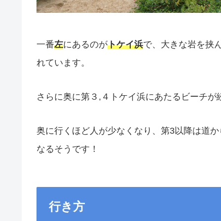
一番
左
にあるのが
トケイ浜
で、大きな岩を挟ん
れています。
さらに奥に第３,４トケイ浜にあたるビーチが
奥に行くほど人が少なくなり、第3以降は道か
なるそうです！
行き方