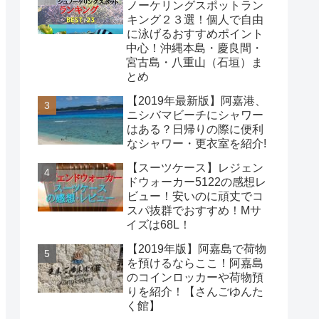
ノーケリングスポットラン
キング２３選！個人で自由
に泳げるおすすめポイント
中心！沖縄本島・慶良間・
宮古島・八重山（石垣）ま
とめ
【2019年最新版】阿嘉港、
ニシバマビーチにシャワー
はある？日帰りの際に便利
なシャワー・更衣室を紹介!
【スーツケース】レジェン
ドウォーカー5122の感想レ
ビュー！安いのに頑丈でコ
スパ抜群でおすすめ！Mサ
イズは68L！
【2019年版】阿嘉島で荷物
を預けるならここ！阿嘉島
のコインロッカーや荷物預
りを紹介！【さんごゆんた
く館】