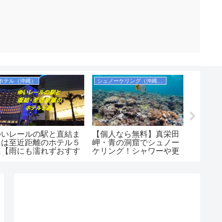
ホテル（沖縄）
シュノーケリング（沖縄本島）
お土産
ゆいレールの駅と直結ま
【個人なら無料】真栄田
実際に
たは至近距離のホテル５
岬・青の洞窟でシュノー
のシー
選【雨にも濡れずおすす
ケリング！シャワーや更
い【沖
め】
衣室，コインロッカーも
番】
紹介！