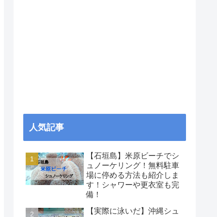
人気記事
【石垣島】米原ビーチでシ
ュノーケリング！無料駐車
場に停める方法も紹介しま
す！シャワーや更衣室も完
備！
【実際に泳いだ】沖縄シュ