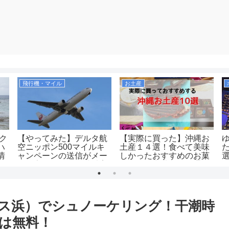
飛行機・マイル
お土産
ック
【やってみた】デルタ航
【実際に買った】沖縄お
ハ
空ニッポン500マイルキ
土産１４選！食べて美味
情
ャンペーンの送信がメー
しかったおすすめのお菓
ルに変わったので搭乗案
子など！空港や国際通り
内で送ってみた！2019年
で買えるのか紹介しま
す！
ス浜）でシュノーケリング！干潮時
は無料！