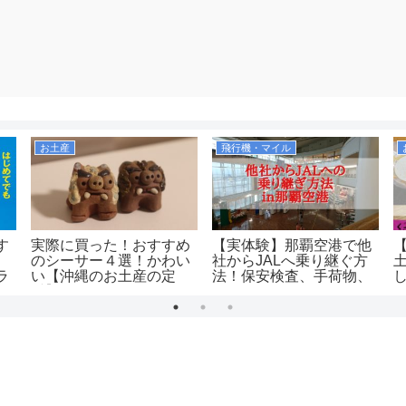
お土産
飛行機・マイル
す
実際に買った！おすすめ
【実体験】那覇空港で他
のシーサー４選！かわい
社からJALへ乗り継ぐ方
ラ
い【沖縄のお土産の定
法！保安検査、手荷物、
番】
ラウンジはどうなるの？