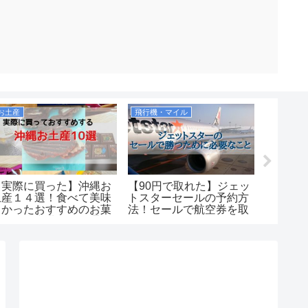
お土産
飛行機・マイル
【実際に買った】沖縄お
【90円で取れた】ジェッ
【感動
土産１４選！食べて美味
トスターセールの予約方
ヒズシ
しかったおすすめのお菓
法！セールで航空券を取
ケリン
子など！空港や国際通り
るコツを紹介します！
ゴの多
で買えるのか紹介しま
介！
す！