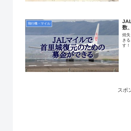
J
飛行機・マイル
数
焼失
きる
す！
スポ