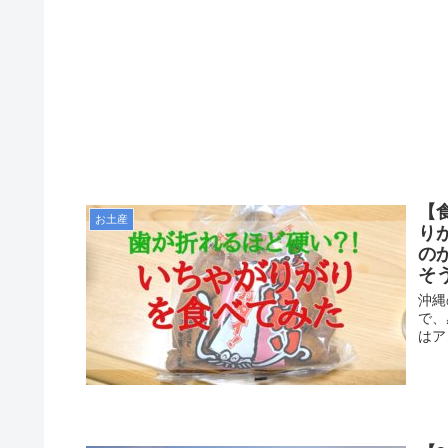
【
お土産
り
の
そ
沖縄
で、
はア