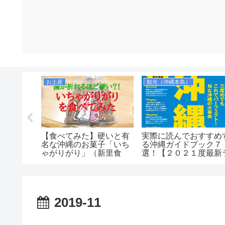
シュノーケリング（宮古諸島）
お土産
観光（沖縄本島）
ミガメに
【食べてみた】硬いと有
実際に読んでおすすめ
ト！博愛
名な沖縄のお菓子「いち
る沖縄ガイドブック７
横でシュ
ゃがりがり」（新里食
選！【２０２１度最新
品）の口コミ・感想！味
ンキング】
は美味しいのか！値段も
安くコスパもいいがお土
産向きではなさそう。
2019-11