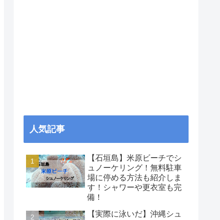
人気記事
【石垣島】米原ビーチでシ
ュノーケリング！無料駐車
場に停める方法も紹介しま
す！シャワーや更衣室も完
備！
【実際に泳いだ】沖縄シュ