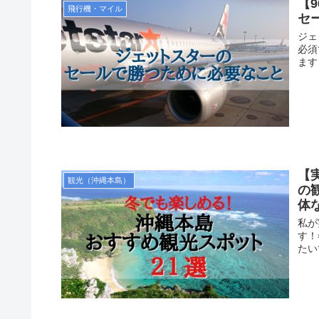
【
飛行機・マイル
セ
ジェ
必須
ます
【
観光（沖縄本島）
の
体
私が
す！
たい