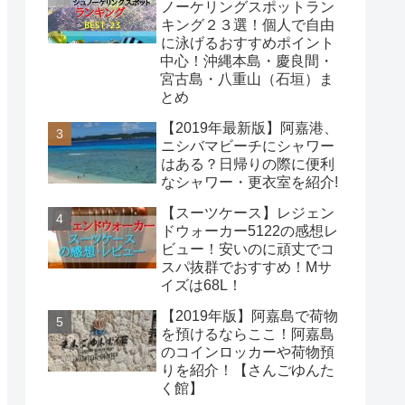
ノーケリングスポットラン
キング２３選！個人で自由
に泳げるおすすめポイント
中心！沖縄本島・慶良間・
宮古島・八重山（石垣）ま
とめ
【2019年最新版】阿嘉港、
ニシバマビーチにシャワー
はある？日帰りの際に便利
なシャワー・更衣室を紹介!
【スーツケース】レジェン
ドウォーカー5122の感想レ
ビュー！安いのに頑丈でコ
スパ抜群でおすすめ！Mサ
イズは68L！
【2019年版】阿嘉島で荷物
を預けるならここ！阿嘉島
のコインロッカーや荷物預
りを紹介！【さんごゆんた
く館】