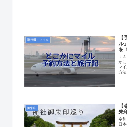
【
飛行機・マイル
ル
を
ＪＡ
かに
マイ
方法
【
御朱印
朱
令和
日本