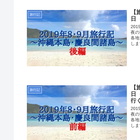
【
旅行記
日
20
夜の
各地
しま
【
旅行記
日
行
20
夜の
各地
しま