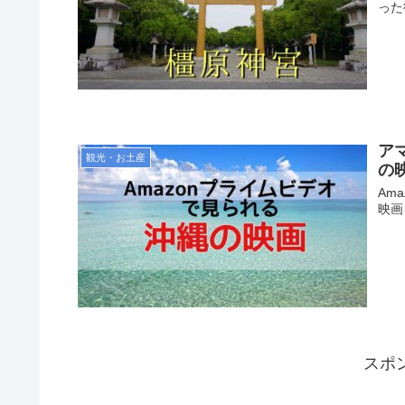
った
ア
観光・お土産
の
Am
映画
スポ