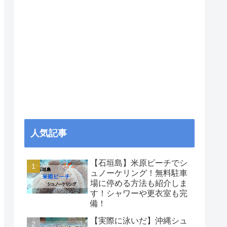
人気記事
【石垣島】米原ビーチでシ
ュノーケリング！無料駐車
場に停める方法も紹介しま
す！シャワーや更衣室も完
備！
【実際に泳いだ】沖縄シュ