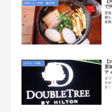
【
沖縄そば（本島・慶良間）
で
渡嘉
麺も
嘉敷
【
ホテル（沖縄）
里
テ
ダブ
方や
す！