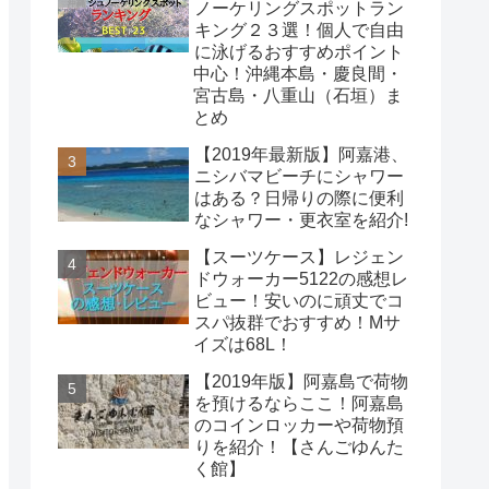
ノーケリングスポットラン
キング２３選！個人で自由
に泳げるおすすめポイント
中心！沖縄本島・慶良間・
宮古島・八重山（石垣）ま
とめ
【2019年最新版】阿嘉港、
ニシバマビーチにシャワー
はある？日帰りの際に便利
なシャワー・更衣室を紹介!
【スーツケース】レジェン
ドウォーカー5122の感想レ
ビュー！安いのに頑丈でコ
スパ抜群でおすすめ！Mサ
イズは68L！
【2019年版】阿嘉島で荷物
を預けるならここ！阿嘉島
のコインロッカーや荷物預
りを紹介！【さんごゆんた
く館】