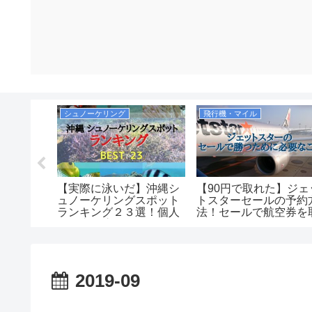
シュノーケリング
飛行機・マイル
おすすめ
【実際に泳いだ】沖縄シ
【90円で取れた】ジェ
！かわい
ュノーケリングスポット
トスターセールの予約
産の定
ランキング２３選！個人
法！セールで航空券を
で自由に泳げるおすすめ
るコツを紹介します！
ポイント中心！沖縄本
島・慶良間・宮古島・八
重山（石垣）まとめ
2019-09