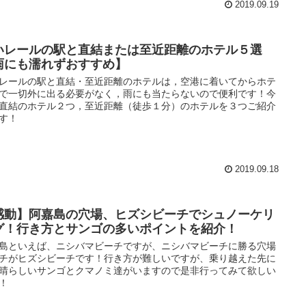
2019.09.19
いレールの駅と直結または至近距離のホテル５選
雨にも濡れずおすすめ】
レールの駅と直結・至近距離のホテルは，空港に着いてからホテ
で一切外に出る必要がなく，雨にも当たらないので便利です！今
直結のホテル２つ，至近距離（徒歩１分）のホテルを３つご紹介
す！
2019.09.18
感動】阿嘉島の穴場、ヒズシビーチでシュノーケリ
グ！行き方とサンゴの多いポイントを紹介！
島といえば、ニシバマビーチですが、ニシバマビーチに勝る穴場
チがヒズシビーチです！行き方が難しいですが、乗り越えた先に
晴らしいサンゴとクマノミ達がいますので是非行ってみて欲しい
！