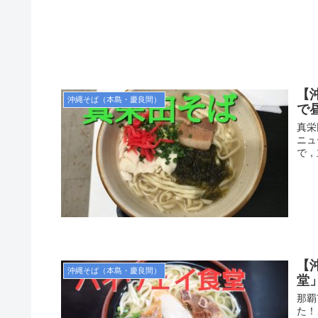
【
沖縄そば（本島・慶良間）
で
真栄
ニュ
で，
【
沖縄そば（本島・慶良間）
堂
那覇
た！