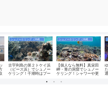
シュノーケリング（沖縄本島）
シュノーケリング（沖縄本島）
ッ
古宇利島の第２トケイ浜
【個人なら無料】真栄田
方
（ピース浜）でシュノー
岬・青の洞窟でシュノー
取
ケリング！干潮時はプー
ケリング！シャワーや更
ルのようで安全！駐車場
衣室，コインロッカーも
は無料！
紹介！