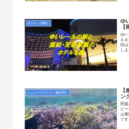
ゆ
ホテル（沖縄）
【
ゆい
ルま
回は
しま
【
シュノーケリング（慶良間）
ン
阿嘉
ビー
は素
です