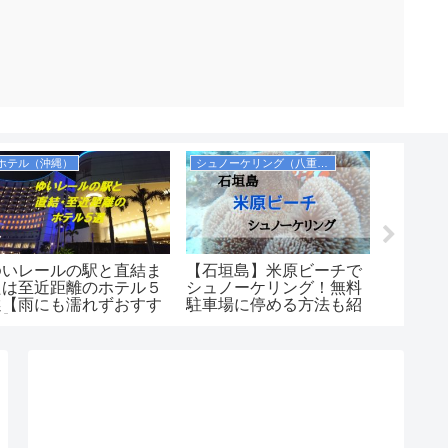
ホテル（沖縄）
シュノーケリング（八重山諸島）
お土産
ゆいレールの駅と直結ま
【石垣島】米原ビーチで
【食べ
たは至近距離のホテル５
シュノーケリング！無料
名な沖
選【雨にも濡れずおすす
駐車場に停める方法も紹
ゃがり
め】
介します！シャワーや更
品）の
衣室も完備！
は美味
安くコ
産向き