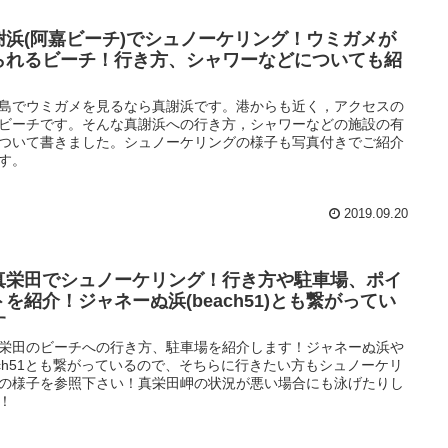
謝浜(阿嘉ビーチ)でシュノーケリング！ウミガメが
られるビーチ！行き方、シャワーなどについても紹
！
島でウミガメを見るなら真謝浜です。港からも近く，アクセスの
ビーチです。そんな真謝浜への行き方，シャワーなどの施設の有
ついて書きました。シュノーケリングの様子も写真付きでご紹介
す。
2019.09.20
真栄田でシュノーケリング！行き方や駐車場、ポイ
トを紹介！ジャネーぬ浜(beach51)とも繋がってい
す
栄田のビーチへの行き方、駐車場を紹介します！ジャネーぬ浜や
ach51とも繋がっているので、そちらに行きたい方もシュノーケリ
の様子を参照下さい！真栄田岬の状況が悪い場合にも泳げたりし
！