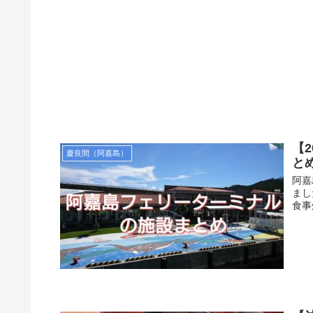
【
慶良間（阿嘉島）
と
阿嘉
まし
食事