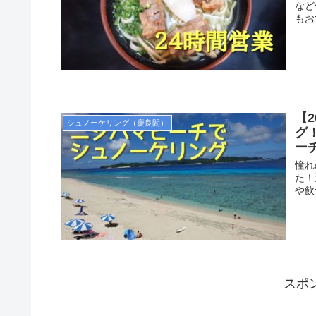
など
もお
【
シュノーケリング（慶良間）
グ
ー
憧れ
た！
や飲
スポ