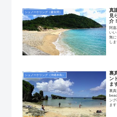
真
シュノーケリング（慶良間）
見
介
阿嘉
いい
無に
しま
裏
シュノーケリング（沖縄本島）
ン
ま
裏真
be
ング
ます