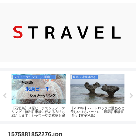
シュノーケリング（八重山諸島）
観光（沖縄本島）
ーセ
【石垣島】米原ビーチでシュノーケ
【2019年】ハートロックは重ねると
【個
券を
リング！無料駐車場に停める方法も
美しい逆さハートに！最新駐車場事
窟で
紹介します！シャワーや更衣室も完
情も【古宇利島】
更衣
備！
1575881852276.jpg