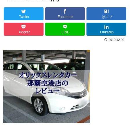
Twitter
Facebook
はてブ
Pocket
LINE
LinkedIn
2019.12.09