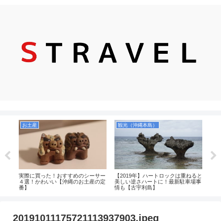
お土産
観光（沖縄本島）
ホ
ーケ
実際に買った！おすすめのシーサー
【2019年】ハートロックは重ねると
ゆい
法も
４選！かわいい【沖縄のお土産の定
美しい逆さハートに！最新駐車場事
離の
も完
番】
情も【古宇利島】
すめ
20191011175721113937903.jpeg