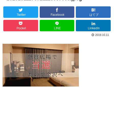
Twitter
Facebook
はてブ
Pocket
LINE
LinkedIn
2019.10.11