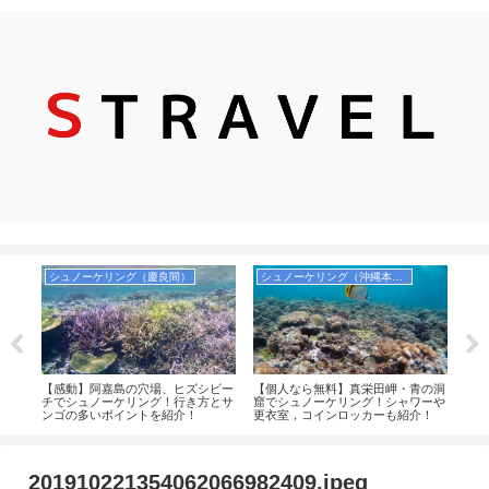
シュノーケリング（慶良間）
シュノーケリング（沖縄本島）
飛
ねると
【感動】阿嘉島の穴場、ヒズシビー
【個人なら無料】真栄田岬・青の洞
【レ
場事
チでシュノーケリング！行き方とサ
窟でシュノーケリング！シャワーや
に快
ンゴの多いポイントを紹介！
更衣室，コインロッカーも紹介！
広さ
解説
201910221354062066982409.jpeg