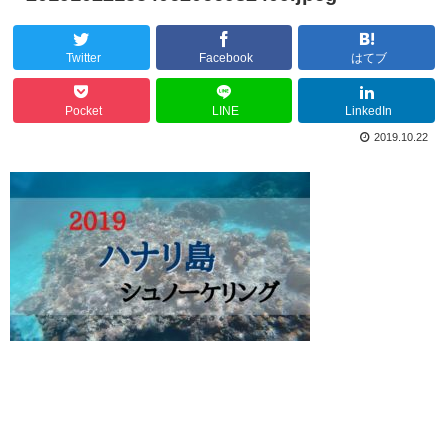
Twitter
Facebook
はてブ
Pocket
LINE
LinkedIn
2019.10.22