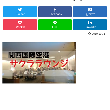
Twitter
Facebook
はてブ
Pocket
LINE
LinkedIn
2019.10.31