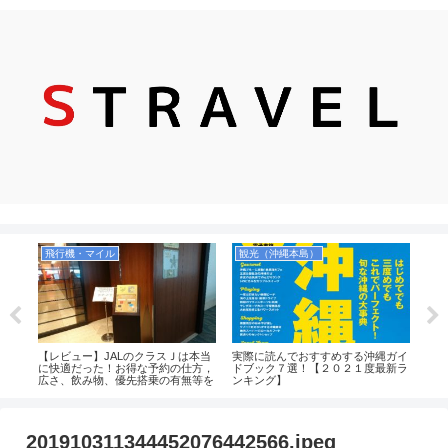
飛行機・マイル
観光（沖縄本島）
ねると
【レビュー】JALのクラスＪは本当
実際に読んでおすすめする沖縄ガイ
【個
場事
に快適だった！お得な予約の仕方，
ドブック７選！【２０２１度最新ラ
窟で
広さ、飲み物、優先搭乗の有無等を
ンキング】
更衣
解説！（JAL2081便）
201910311344452076442566.jpeg