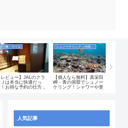
飛行機・マイル
シュノーケリング（沖縄本島）
【レビュー】JALのクラ
【個人なら無料】真栄田
古宇利
スＪは本当に快適だっ
岬・青の洞窟でシュノー
（ピー
た！お得な予約の仕方，
ケリング！シャワーや更
ケリン
広さ、飲み物、優先搭乗
衣室，コインロッカーも
ルのよ
の有無等を解説！
紹介！
は無料
JAL2081便）
人気記事