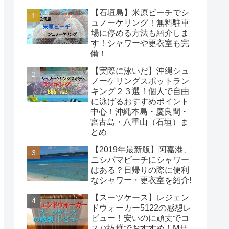
【石垣島】米原ビーチでシ
ュノーケリング！無料駐車
場に停める方法も紹介しま
す！シャワーや更衣室も完
備！
【実際に泳いだ】沖縄シュ
ノーケリングスポットラン
キング２３選！個人で自由
に泳げるおすすめポイント
中心！沖縄本島・慶良間・
宮古島・八重山（石垣）ま
とめ
【2019年最新版】阿嘉港、
ニシバマビーチにシャワー
はある？日帰りの際に便利
なシャワー・更衣室を紹介!
【スーツケース】レジェン
ドウォーカー5122の感想レ
ビュー！安いのに頑丈でコ
スパ抜群でおすすめ！Mサ