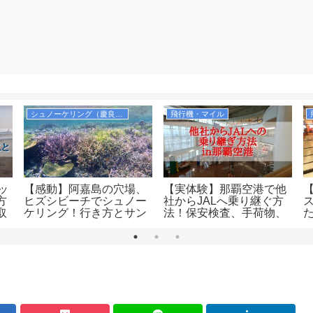
シュノーケリング（慶良間）
飛行機・マイル
ッ
【感動】阿嘉島の穴場、
【実体験】那覇空港で他
方
ヒズシビーチでシュノー
社からJALへ乗り継ぐ方
取
ケリング！行き方とサン
法！保安検査、手荷物、
ゴの多いポイントを紹
ラウンジはどうなるの？
介！
（