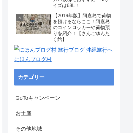
イズは68L！
【2019年版】阿嘉島で荷物
を預けるならここ！阿嘉島
のコインロッカーや荷物預
りを紹介！【さんごゆんた
く館】
にほんブログ村
カテゴリー
GoToキャンペーン
お土産
その他地域