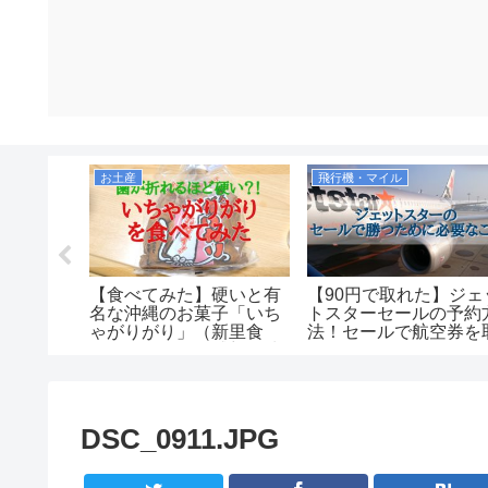
お土産
飛行機・マイル
すすめす
【食べてみた】硬いと有
【90円で取れた】ジェ
ガイドブ
名な沖縄のお菓子「いち
トスターセールの予約
０１９度
ゃがりがり」（新里食
法！セールで航空券を
品）の口コミ・感想！味
るコツを紹介します！
は美味しいのか！値段も
安くコスパもいいがお土
産向きではなさそう。
DSC_0911.JPG