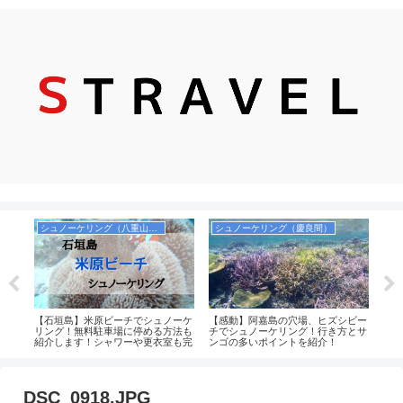
シュノーケリング（八重山諸島）
シュノーケリング（慶良間）
お
ーセ
【石垣島】米原ビーチでシュノーケ
【感動】阿嘉島の穴場、ヒズシビー
【食
券を
リング！無料駐車場に停める方法も
チでシュノーケリング！行き方とサ
お菓
紹介します！シャワーや更衣室も完
ンゴの多いポイントを紹介！
品）
備！
のか
土産
DSC_0918.JPG