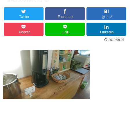
Twitter
Facebook
はてブ
Pocket
LINE
LinkedIn
2019.09.04