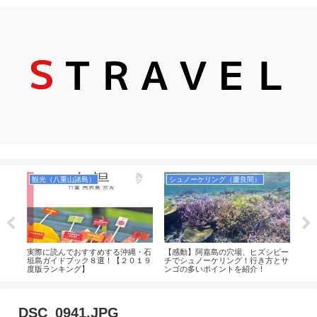
観光（八重山諸島）
シュノーケリング（慶良間）
お
るポ
実際に読んでおすすめする沖縄・石
【感動】阿嘉島の穴場、ヒズシビー
【食
でシ
垣島ガイドブック８選！【２０１９
チでシュノーケリング！行き方とサ
お菓
度版ランキング】
ンゴの多いポイントを紹介！
品）
のか
土産
DSC_0941.JPG