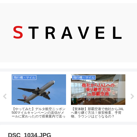
飛行機・マイル
飛行機・マイル
ス
【やってみた】デルタ航空ニッポン
【実体験】那覇空港で他社からJAL
【個
時は
500マイルキャンペーンの送信がメ
へ乗り継ぐ方法！保安検査、手荷
窟で
無
ールに変わったので搭乗案内で送っ
物、ラウンジはどうなるの？
更衣
てみた！2019年
DSC_1034.JPG