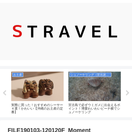
お土産
シュノーケリング（宮古諸島）
飛
でおす
実際に買った！おすすめのシーサー
宮古島で必ずウミガメに出会えるポ
【や
選！
４選！かわいい【沖縄のお土産の定
イント！博愛わいわいビーチ横でシ
50
番】
ュノーケリング
ール
てみ
FILE190103-120120F_Moment