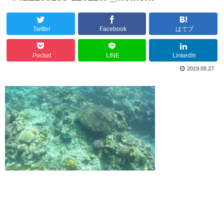
Twitter
Facebook
はてブ
Pocket
LINE
LinkedIn
2019.09.27