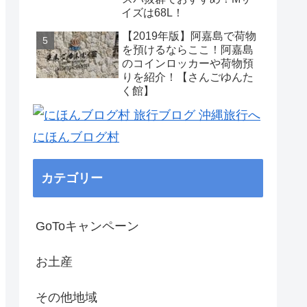
イズは68L！
【2019年版】阿嘉島で荷物
を預けるならここ！阿嘉島
のコインロッカーや荷物預
りを紹介！【さんごゆんた
く館】
にほんブログ村
カテゴリー
GoToキャンペーン
お土産
その他地域