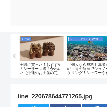
シュノーケリング（宮古諸島）
お土産
シュノーケリング（沖縄本島）
ミガメに
実際に買った！おすすめ
【個人なら無料】真栄
ト！博愛
のシーサー４選！かわい
岬・青の洞窟でシュノ
横でシュ
い【沖縄のお土産の定
ケリング！シャワーや
番】
衣室，コインロッカー
紹介！
line_220678644771265.jpg