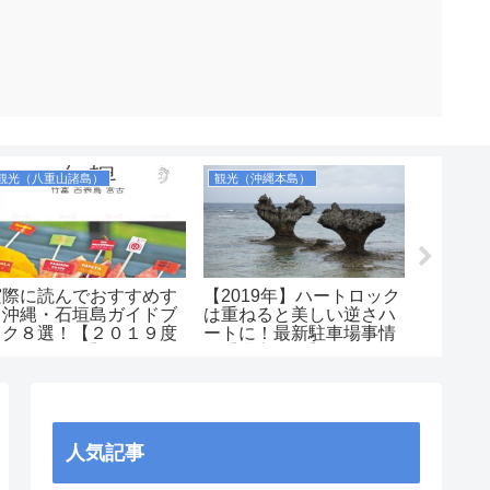
観光（八重山諸島）
観光（沖縄本島）
お土産
実際に読んでおすすめす
【2019年】ハートロック
【食べ
る沖縄・石垣島ガイドブ
は重ねると美しい逆さハ
名な沖
ック８選！【２０１９度
ートに！最新駐車場事情
ゃがり
版ランキング】
も【古宇利島】
品）の
は美味
安くコ
産向き
人気記事