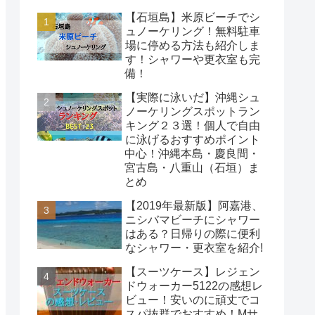
【石垣島】米原ビーチでシ
ュノーケリング！無料駐車
場に停める方法も紹介しま
す！シャワーや更衣室も完
備！
【実際に泳いだ】沖縄シュ
ノーケリングスポットラン
キング２３選！個人で自由
に泳げるおすすめポイント
中心！沖縄本島・慶良間・
宮古島・八重山（石垣）ま
とめ
【2019年最新版】阿嘉港、
ニシバマビーチにシャワー
はある？日帰りの際に便利
なシャワー・更衣室を紹介!
【スーツケース】レジェン
ドウォーカー5122の感想レ
ビュー！安いのに頑丈でコ
スパ抜群でおすすめ！Mサ