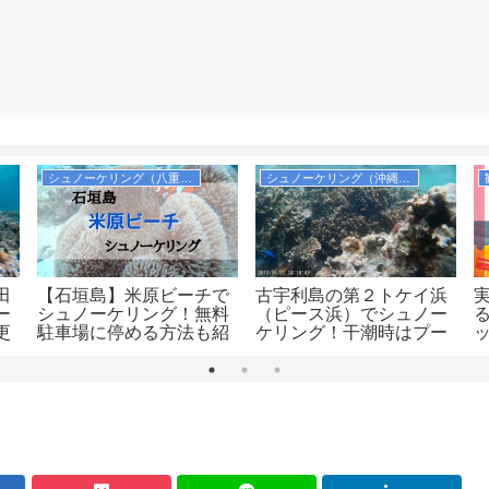
シュノーケリング（八重山諸島）
シュノーケリング（沖縄本島）
田
【石垣島】米原ビーチで
古宇利島の第２トケイ浜
ー
シュノーケリング！無料
（ピース浜）でシュノー
更
駐車場に停める方法も紹
ケリング！干潮時はプー
も
介します！シャワーや更
ルのようで安全！駐車場
衣室も完備！
は無料！