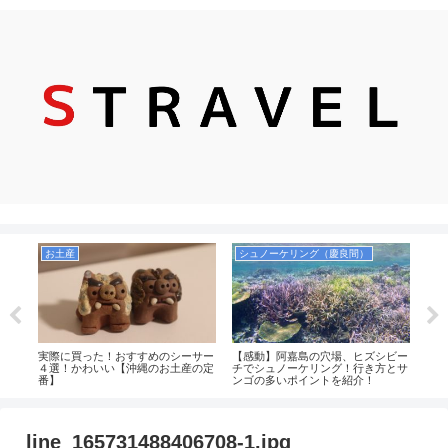
お土産
シュノーケリング（慶良間）
飛
ケリ
実際に買った！おすすめのシーサー
【感動】阿嘉島の穴場、ヒズシビー
【レ
！個
４選！かわいい【沖縄のお土産の定
チでシュノーケリング！行き方とサ
に快
ント
番】
ンゴの多いポイントを紹介！
広さ
島・
解説
line_165731488406708-1.jpg