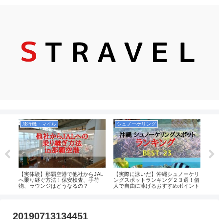
飛行機・マイル
シュノーケリング
観
るポ
【実体験】那覇空港で他社からJAL
【実際に泳いだ】沖縄シュノーケリ
実際
でシ
へ乗り継ぐ方法！保安検査、手荷
ングスポットランキング２３選！個
ドブ
物、ラウンジはどうなるの？
人で自由に泳げるおすすめポイント
ンキ
中心！沖縄本島・慶良間・宮古島・
八重山（石垣）まとめ
20190713134451