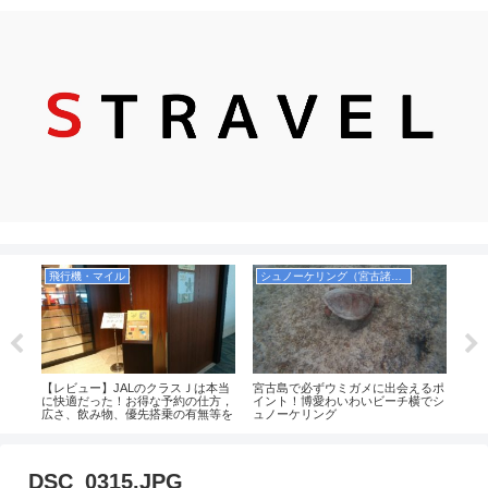
飛行機・マイル
シュノーケリング（宮古諸島）
飛
ガイ
【レビュー】JALのクラスＪは本当
宮古島で必ずウミガメに出会えるポ
【実
新ラ
に快適だった！お得な予約の仕方，
イント！博愛わいわいビーチ横でシ
へ乗
広さ、飲み物、優先搭乗の有無等を
ュノーケリング
物、
解説！（JAL2081便）
DSC_0315.JPG