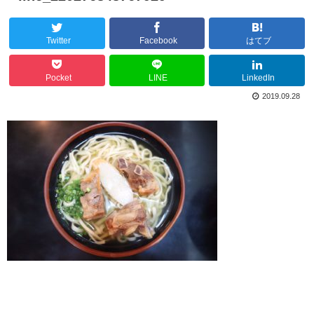
Twitter
Facebook
はてブ
Pocket
LINE
LinkedIn
2019.09.28