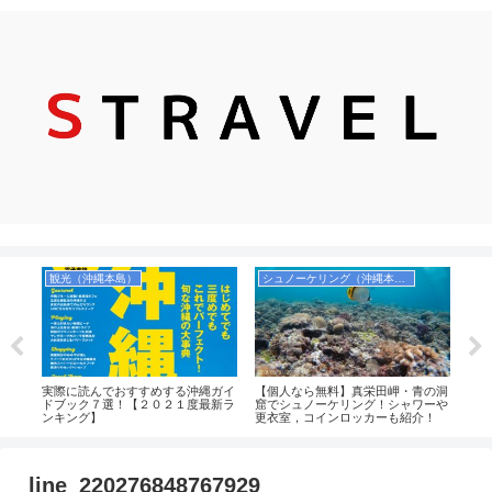
観光（沖縄本島）
シュノーケリング（沖縄本島）
シ
サー
実際に読んでおすすめする沖縄ガイ
【個人なら無料】真栄田岬・青の洞
【実
の定
ドブック７選！【２０２１度最新ラ
窟でシュノーケリング！シャワーや
ング
ンキング】
更衣室，コインロッカーも紹介！
人で
中心
八重
line_220276848767929