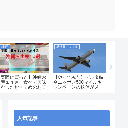
お土産
飛行機・マイル
飛行機・
【実際に買った】沖縄お
【やってみた】デルタ航
【レビュ
土産１４選！食べて美味
空ニッポン500マイルキ
スＪは
しかったおすすめのお菓
ャンペーンの送信がメー
た！お
子など！空港や国際通り
ルに変わったので搭乗案
広さ、
で買えるのか紹介しま
内で送ってみた！2019年
の有無
す！
（JAL2
人気記事