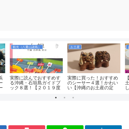
観光（八重山諸島）
お土産
浜
実際に読んでおすすめす
実際に買った！おすすめ
ー
る沖縄・石垣島ガイドブ
のシーサー４選！かわい
ー
ック８選！【２０１９度
い【沖縄のお土産の定
場
版ランキング】
番】