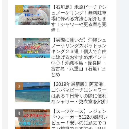
【石垣島】米原ビーチでシ
ュノーケリング！無料駐車
場に停める方法も紹介しま
す！シャワーや更衣室も完
備！
【実際に泳いだ】沖縄シュ
ノーケリングスポットラン
キング２３選！個人で自由
に泳げるおすすめポイント
中心！沖縄本島・慶良間・
宮古島・八重山（石垣）ま
とめ
【2019年最新版】阿嘉港、
ニシバマビーチにシャワー
はある？日帰りの際に便利
なシャワー・更衣室を紹介!
【スーツケース】レジェン
ドウォーカー5122の感想レ
ビュー！安いのに頑丈でコ
スパ抜群でおすすめ！Mサ