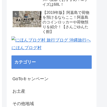
イズは68L！
【2019年版】阿嘉島で荷物
を預けるならここ！阿嘉島
のコインロッカーや荷物預
りを紹介！【さんごゆんた
く館】
にほんブログ村
カテゴリー
GoToキャンペーン
お土産
その他地域