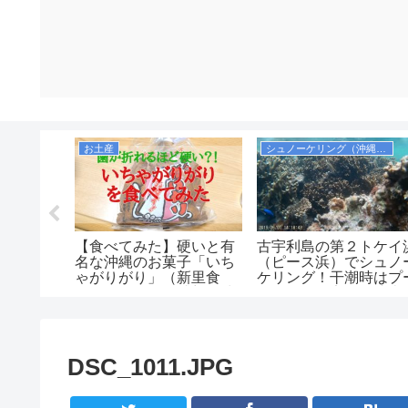
お土産
シュノーケリング（沖縄本島）
た】ジェッ
【食べてみた】硬いと有
古宇利島の第２トケイ
の予約方
名な沖縄のお菓子「いち
（ピース浜）でシュノ
空券を取
ゃがりがり」（新里食
ケリング！干潮時はプ
ます！
品）の口コミ・感想！味
ルのようで安全！駐車
は美味しいのか！値段も
は無料！
安くコスパもいいがお土
産向きではなさそう。
DSC_1011.JPG