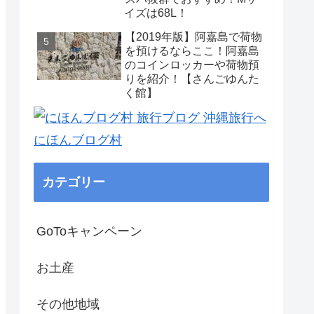
イズは68L！
【2019年版】阿嘉島で荷物
を預けるならここ！阿嘉島
のコインロッカーや荷物預
りを紹介！【さんごゆんた
く館】
にほんブログ村
カテゴリー
GoToキャンペーン
お土産
その他地域