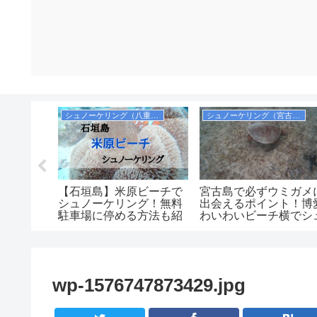
シュノーケリング（八重山諸島）
シュノーケリング（宮古諸島）
た】ジェッ
【石垣島】米原ビーチで
宮古島で必ずウミガメ
の予約方
シュノーケリング！無料
出会えるポイント！博
空券を取
駐車場に停める方法も紹
わいわいビーチ横でシ
ます！
介します！シャワーや更
ノーケリング
衣室も完備！
wp-1576747873429.jpg