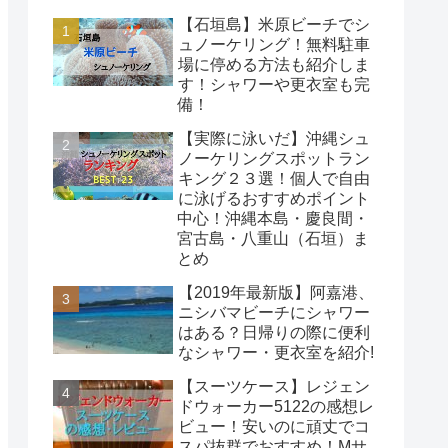
【石垣島】米原ビーチでシ
ュノーケリング！無料駐車
場に停める方法も紹介しま
す！シャワーや更衣室も完
備！
【実際に泳いだ】沖縄シュ
ノーケリングスポットラン
キング２３選！個人で自由
に泳げるおすすめポイント
中心！沖縄本島・慶良間・
宮古島・八重山（石垣）ま
とめ
【2019年最新版】阿嘉港、
ニシバマビーチにシャワー
はある？日帰りの際に便利
なシャワー・更衣室を紹介!
【スーツケース】レジェン
ドウォーカー5122の感想レ
ビュー！安いのに頑丈でコ
スパ抜群でおすすめ！Mサ