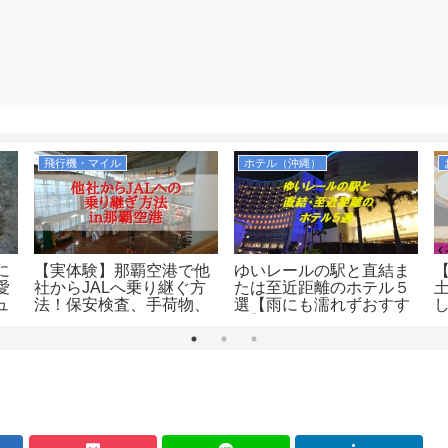
飛行機・マイル
ホテル（沖縄）
に
【実体験】那覇空港で他
ゆいレールの駅と直結ま
愛
社からJALへ乗り継ぐ方
たは至近距離のホテル５
ュ
法！保安検査、手荷物、
選【雨にも濡れずおすす
ラウンジはどうなるの？
め】