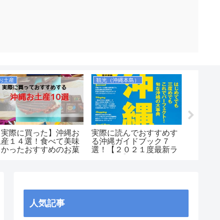
お土産
観光（沖縄本島）
【実際に買った】沖縄お
実際に読んでおすすめす
【感動
土産１４選！食べて美味
る沖縄ガイドブック７
ヒズシ
しかったおすすめのお菓
選！【２０２１度最新ラ
ケリン
子など！空港や国際通り
ンキング】
ゴの多
で買えるのか紹介しま
介！
す！
人気記事