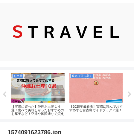
お土産
観光（宮古島）
飛
ポン
【実際に買った】沖縄お土産１４
【2020年最新版】実際に読んでおす
【9
がメ
選！食べて美味しかったおすすめの
すめする宮古島ガイドブック７選！
ール
送っ
お菓子など！空港や国際通りで買え
取る
るのか紹介します！
1574091623786.jpg