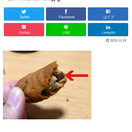
Twitter
Facebook
はてブ
Pocket
LINE
LinkedIn
2019.11.19