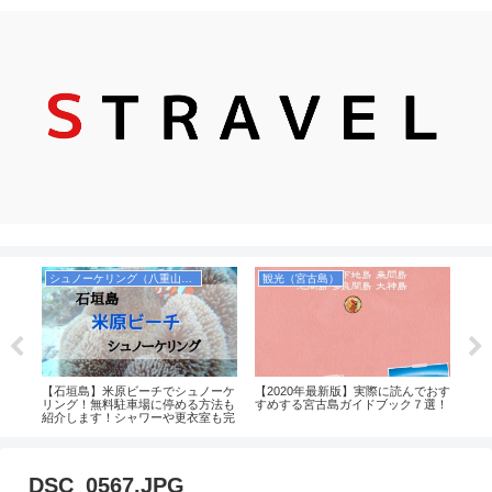
シュノーケリング（八重山諸島）
観光（宮古島）
お
本当
【石垣島】米原ビーチでシュノーケ
【2020年最新版】実際に読んでおす
実際
方，
リング！無料駐車場に停める方法も
すめする宮古島ガイドブック７選！
４選
等を
紹介します！シャワーや更衣室も完
番】
備！
DSC_0567.JPG