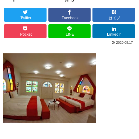
Twitter
Facebook
はてブ
Pocket
LINE
LinkedIn
2020.08.17