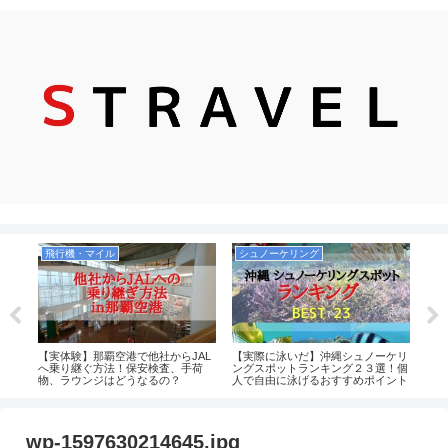
飛行機・マイル
シュノーケリング
飛
縄の
【実体験】那覇空港で他社からJAL
【実際に泳いだ】沖縄シュノーケリ
【レ
里食
へ乗り継ぐ方法！保安検査、手荷
ングスポットランキング２３選！個
に快
しい
物、ラウンジはどうなるの？
人で自由に泳げるおすすめポイント
広さ
がお
中心！沖縄本島・慶良間・宮古島・
解説
八重山（石垣）まとめ
wp-1597630214645.jpg