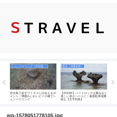
シュノーケリング（宮古諸島）
観光（沖縄本島）
AL
宮古島で必ずウミガメに出会えるポ
【2019年】ハートロックは重ねると
古宇
荷
イント！博愛わいわいビーチ横でシ
美しい逆さハートに！最新駐車場事
浜）
ュノーケリング
情も【古宇利島】
プー
料！
wp-1578051778105.jpg