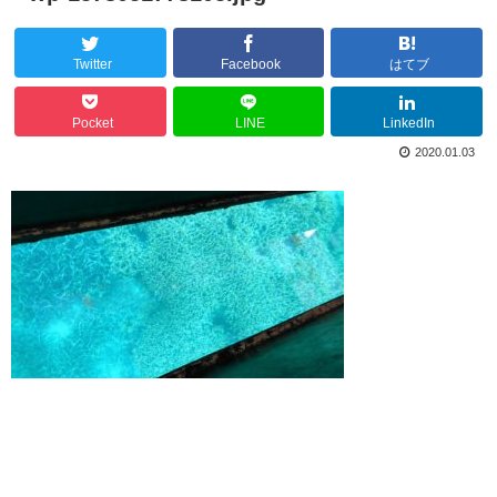
Twitter
Facebook
はてブ
Pocket
LINE
LinkedIn
2020.01.03