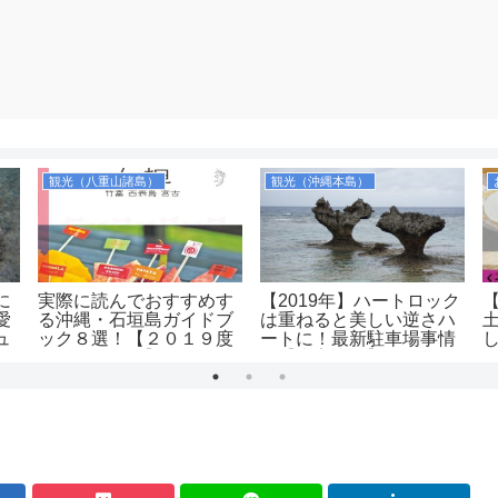
観光（八重山諸島）
観光（沖縄本島）
に
実際に読んでおすすめす
【2019年】ハートロック
愛
る沖縄・石垣島ガイドブ
は重ねると美しい逆さハ
ュ
ック８選！【２０１９度
ートに！最新駐車場事情
版ランキング】
も【古宇利島】