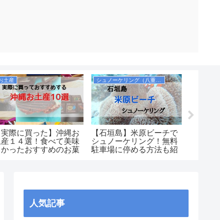
お土産
シュノーケリング（八重山諸島）
観光（沖
【実際に買った】沖縄お
【石垣島】米原ビーチで
実際に
土産１４選！食べて美味
シュノーケリング！無料
る沖縄
しかったおすすめのお菓
駐車場に停める方法も紹
選！【
子など！空港や国際通り
介します！シャワーや更
ンキン
で買えるのか紹介しま
衣室も完備！
す！
人気記事