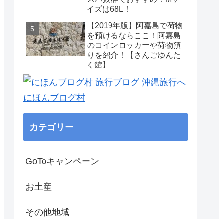
イズは68L！
【2019年版】阿嘉島で荷物
を預けるならここ！阿嘉島
のコインロッカーや荷物預
りを紹介！【さんごゆんた
く館】
にほんブログ村
カテゴリー
GoToキャンペーン
お土産
その他地域