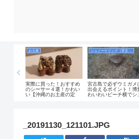
お土産
シュノーケリング（宮古諸島）
硬いと有
実際に買った！おすすめ
宮古島で必ずウミガメ
子「いち
のシーサー４選！かわい
出会えるポイント！博
新里食
い【沖縄のお土産の定
わいわいビーチ横でシ
感想！味
番】
ノーケリング
！値段も
いがお土
そう。
_20191130_121101.JPG