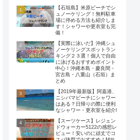
【石垣島】米原ビーチでシ
ュノーケリング！無料駐車
場に停める方法も紹介しま
す！シャワーや更衣室も完
備！
【実際に泳いだ】沖縄シュ
ノーケリングスポットラン
キング２３選！個人で自由
に泳げるおすすめポイント
中心！沖縄本島・慶良間・
宮古島・八重山（石垣）ま
とめ
【2019年最新版】阿嘉港、
ニシバマビーチにシャワー
はある？日帰りの際に便利
なシャワー・更衣室を紹介!
【スーツケース】レジェン
ドウォーカー5122の感想レ
ビュー！安いのに頑丈でコ
スパ抜群でおすすめ！Mサ