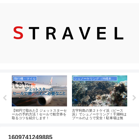
飛行機・マイル
シュノーケリング（沖縄本島）
お
本当
【90円で取れた】ジェットスターセ
古宇利島の第２トケイ浜（ピース
【実
方，
ールの予約方法！セールで航空券を
浜）でシュノーケリング！干潮時は
選！
等を
取るコツを紹介します！
プールのようで安全！駐車場は無
お菓
料！
るの
1609741249885