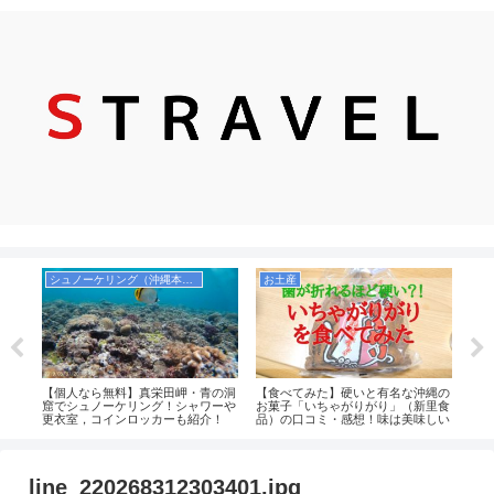
シュノーケリング（沖縄本島）
お土産
シ
でおす
【個人なら無料】真栄田岬・青の洞
【食べてみた】硬いと有名な沖縄の
【実
選！
窟でシュノーケリング！シャワーや
お菓子「いちゃがりがり」（新里食
ング
更衣室，コインロッカーも紹介！
品）の口コミ・感想！味は美味しい
人で
のか！値段も安くコスパもいいがお
中心
土産向きではなさそう。
八重
line_220268312303401.jpg