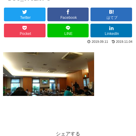
Twitter
Facebook
はてブ
Pocket
LINE
LinkedIn
2019.09.11
2019.11.04
シェアする