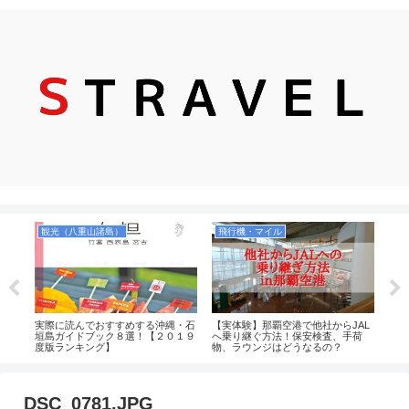
観光（八重山諸島）
飛行機・マイル
お
本当
実際に読んでおすすめする沖縄・石
【実体験】那覇空港で他社からJAL
実際
方，
垣島ガイドブック８選！【２０１９
へ乗り継ぐ方法！保安検査、手荷
４選
等を
度版ランキング】
物、ラウンジはどうなるの？
番】
DSC_0781.JPG