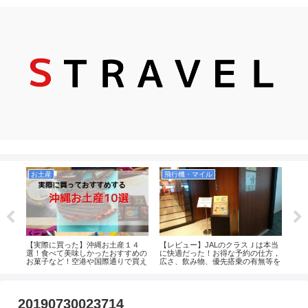
お土産
飛行機・マイル
シ
でおす
【実際に買った】沖縄お土産１４
【レビュー】JALのクラスＪは本当
【感
選！
選！食べて美味しかったおすすめの
に快適だった！お得な予約の仕方，
チで
お菓子など！空港や国際通りで買え
広さ、飲み物、優先搭乗の有無等を
ンゴ
るのか紹介します！
解説！（JAL2081便）
20190730023714