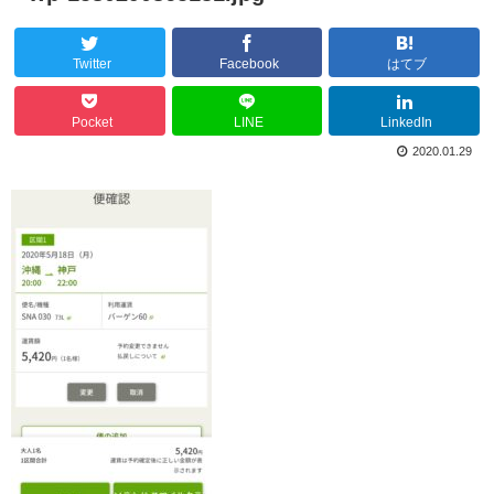
Twitter
Facebook
はてブ
Pocket
LINE
LinkedIn
2020.01.29