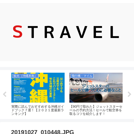
観光（沖縄本島）
飛行機・マイル
ホ
・石
実際に読んでおすすめする沖縄ガイ
【90円で取れた】ジェットスターセ
ゆい
１９
ドブック７選！【２０２１度最新ラ
ールの予約方法！セールで航空券を
離の
ンキング】
取るコツを紹介します！
すめ
_20191027_010448.JPG