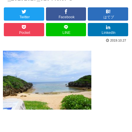
Twitter
Facebook
はてブ
Pocket
LINE
LinkedIn
2019.10.27