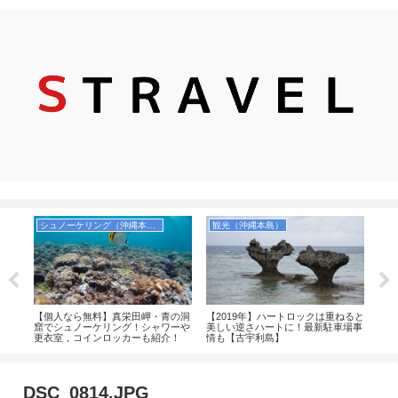
シュノーケリング（沖縄本島）
観光（沖縄本島）
飛
本当
【個人なら無料】真栄田岬・青の洞
【2019年】ハートロックは重ねると
【や
方，
窟でシュノーケリング！シャワーや
美しい逆さハートに！最新駐車場事
50
等を
更衣室，コインロッカーも紹介！
情も【古宇利島】
ール
てみ
DSC_0814.JPG