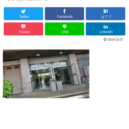
Twitter
Facebook
はてブ
Pocket
LINE
LinkedIn
2019.10.07