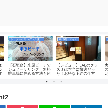
シュノーケリング（八重山諸島）
飛行機・マイル
ま
【石垣島】米原ビーチで
【レビュー】JALのクラ
５
シュノーケリング！無料
スＪは本当に快適だっ
す
駐車場に停める方法も紹
た！お得な予約の仕方，
介します！シャワーや更
広さ、飲み物、優先搭乗
衣室も完備！
の有無等を解説！
（JAL2081便）
nt2