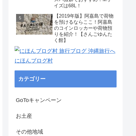
イズは68L！
【2019年版】阿嘉島で荷物
を預けるならここ！阿嘉島
のコインロッカーや荷物預
りを紹介！【さんごゆんた
く館】
にほんブログ村
カテゴリー
GoToキャンペーン
お土産
その他地域