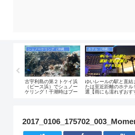
シュノーケリング（沖縄本島）
ホテル（沖縄）
硬いと有
古宇利島の第２トケイ浜
ゆいレールの駅と直結
子「いち
（ピース浜）でシュノー
たは至近距離のホテル
新里食
ケリング！干潮時はプー
選【雨にも濡れずおす
感想！味
ルのようで安全！駐車場
め】
！値段も
は無料！
いがお土
そう。
2017_0106_175702_003_Mome