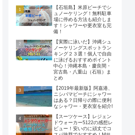
【石垣島】米原ビーチでシ
ュノーケリング！無料駐車
場に停める方法も紹介しま
す！シャワーや更衣室も完
備！
【実際に泳いだ】沖縄シュ
ノーケリングスポットラン
キング２３選！個人で自由
に泳げるおすすめポイント
中心！沖縄本島・慶良間・
宮古島・八重山（石垣）ま
とめ
【2019年最新版】阿嘉港、
ニシバマビーチにシャワー
はある？日帰りの際に便利
なシャワー・更衣室を紹介!
【スーツケース】レジェン
ドウォーカー5122の感想レ
ビュー！安いのに頑丈でコ
スパ抜群でおすすめ！Mサ