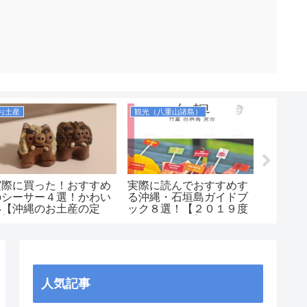
お土産
観光（八重山諸島）
観光（沖
実際に買った！おすすめ
実際に読んでおすすめす
【201
のシーサー４選！かわい
る沖縄・石垣島ガイドブ
は重ね
い【沖縄のお土産の定
ック８選！【２０１９度
ートに
番】
版ランキング】
も【古
人気記事