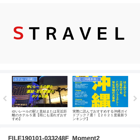
ホテル（沖縄）
観光（沖縄本島）
観
ビー
ゆいレールの駅と直結または至近距
実際に読んでおすすめする沖縄ガイ
【2
とサ
離のホテル５選【雨にも濡れずおす
ドブック７選！【２０２１度最新ラ
美し
すめ】
ンキング】
情も
FILE190101-033248F_Moment2