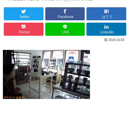
Twitter
Facebook
はてブ
Pocket
LINE
LinkedIn
2019.10.03