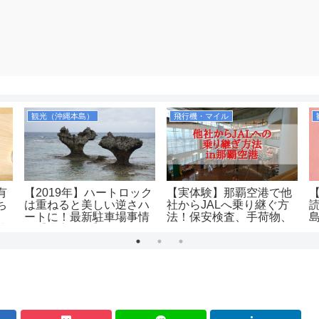
観光（沖縄本島）
飛行機・マイル
有
【2019年】ハートロック
【実体験】那覇空港で他
ち
は重ねると美しい逆さハ
社からJALへ乗り継ぐ方
ートに！最新駐車場事情
法！保安検査、手荷物、
味
も【古宇利島】
ラウンジはどうなるの？
も
土