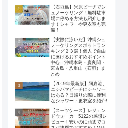
【石垣島】米原ビーチでシ
ュノーケリング！無料駐車
場に停める方法も紹介しま
す！シャワーや更衣室も完
備！
【実際に泳いだ】沖縄シュ
ノーケリングスポットラン
キング２３選！個人で自由
に泳げるおすすめポイント
中心！沖縄本島・慶良間・
宮古島・八重山（石垣）ま
とめ
【2019年最新版】阿嘉港、
ニシバマビーチにシャワー
はある？日帰りの際に便利
なシャワー・更衣室を紹介!
【スーツケース】レジェン
ドウォーカー5122の感想レ
ビュー！安いのに頑丈でコ
スパ抜群でおすすめ！Mサ