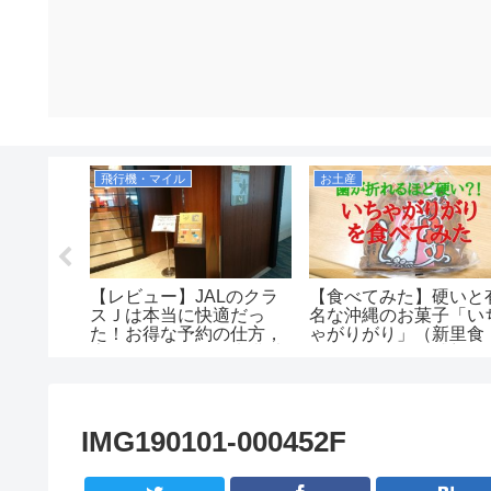
飛行機・マイル
お土産
デルタ航
【レビュー】JALのクラ
【食べてみた】硬いと
マイルキ
スＪは本当に快適だっ
名な沖縄のお菓子「い
信がメー
た！お得な予約の仕方，
ゃがりがり」（新里食
で搭乗案
広さ、飲み物、優先搭乗
品）の口コミ・感想！
2019年
の有無等を解説！
は美味しいのか！値段
（JAL2081便）
安くコスパもいいがお
産向きではなさそう。
IMG190101-000452F