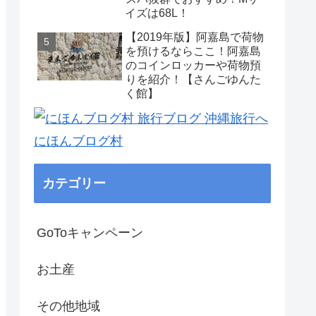
イズは68L！
【2019年版】阿嘉島で荷物
を預けるならここ！阿嘉島
のコインロッカーや荷物預
りを紹介！【さんごゆんた
く館】
にほんブログ村
カテゴリー
GoToキャンペーン
お土産
その他地域