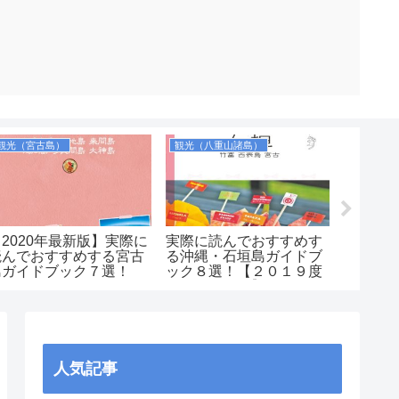
観光（宮古島）
観光（八重山諸島）
飛行機・
【2020年最新版】実際に
実際に読んでおすすめす
【90円
読んでおすすめする宮古
る沖縄・石垣島ガイドブ
トスタ
島ガイドブック７選！
ック８選！【２０１９度
法！セ
版ランキング】
るコツ
人気記事