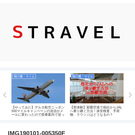
飛行機・マイル
飛行機・マイル
観
ビー
【やってみた】デルタ航空ニッポン
【実体験】那覇空港で他社からJAL
【2
とサ
500マイルキャンペーンの送信がメ
へ乗り継ぐ方法！保安検査、手荷
すめ
ールに変わったので搭乗案内で送っ
物、ラウンジはどうなるの？
てみた！2019年
IMG190101-005350F