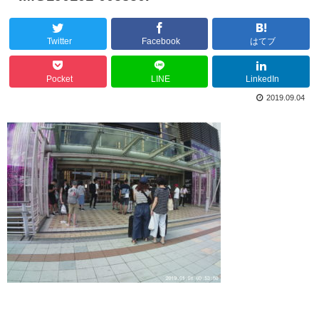
Twitter
Facebook
はてブ
Pocket
LINE
LinkedIn
2019.09.04