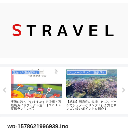
観光（八重山諸島）
シュノーケリング（慶良間）
観
４
実際に読んでおすすめする沖縄・石
【感動】阿嘉島の穴場、ヒズシビー
【2
めの
垣島ガイドブック８選！【２０１９
チでシュノーケリング！行き方とサ
すめ
買え
度版ランキング】
ンゴの多いポイントを紹介！
wp-1578621996939.jpg