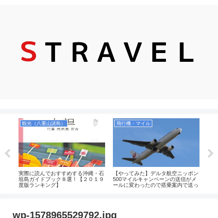
観光（八重山諸島）
飛行機・マイル
お
縄の
実際に読んでおすすめする沖縄・石
【やってみた】デルタ航空ニッポン
【実
里食
垣島ガイドブック８選！【２０１９
500マイルキャンペーンの送信がメ
選！
しい
度版ランキング】
ールに変わったので搭乗案内で送っ
お菓
がお
てみた！2019年
るの
wp-1578965529792.jpg