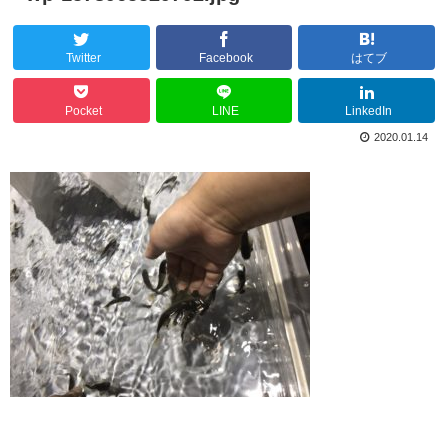
Twitter
Facebook
はてブ
Pocket
LINE
LinkedIn
2020.01.14