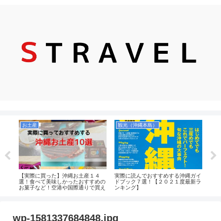
お土産
観光（沖縄本島）
お
ポン
【実際に買った】沖縄お土産１４
実際に読んでおすすめする沖縄ガイ
実際
がメ
選！食べて美味しかったおすすめの
ドブック７選！【２０２１度最新ラ
４選
送っ
お菓子など！空港や国際通りで買え
ンキング】
番】
るのか紹介します！
wp-1581337684848.jpg