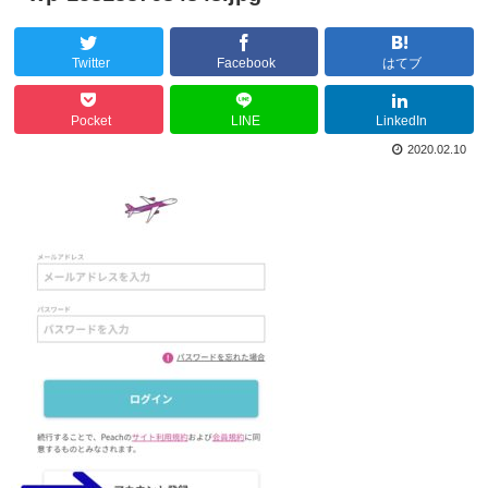
Twitter
Facebook
はてブ
Pocket
LINE
LinkedIn
2020.02.10