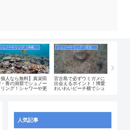
シュノーケリング（沖縄本島）
シュノーケリング（宮古諸島）
観光（沖
【個人なら無料】真栄田
宮古島で必ずウミガメに
実際に
岬・青の洞窟でシュノー
出会えるポイント！博愛
る沖縄
ケリング！シャワーや更
わいわいビーチ横でシュ
選！【
衣室，コインロッカーも
ノーケリング
ンキン
紹介！
人気記事