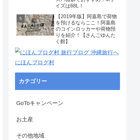
イズは68L！
【2019年版】阿嘉島で荷物
を預けるならここ！阿嘉島
のコインロッカーや荷物預
りを紹介！【さんごゆんた
く館】
にほんブログ村
カテゴリー
GoToキャンペーン
お土産
その他地域