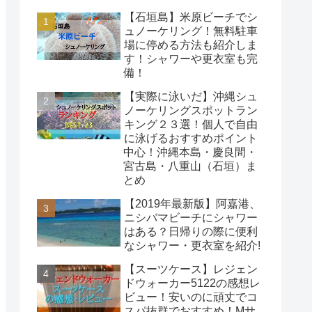
【石垣島】米原ビーチでシ
ュノーケリング！無料駐車
場に停める方法も紹介しま
す！シャワーや更衣室も完
備！
【実際に泳いだ】沖縄シュ
ノーケリングスポットラン
キング２３選！個人で自由
に泳げるおすすめポイント
中心！沖縄本島・慶良間・
宮古島・八重山（石垣）ま
とめ
【2019年最新版】阿嘉港、
ニシバマビーチにシャワー
はある？日帰りの際に便利
なシャワー・更衣室を紹介!
【スーツケース】レジェン
ドウォーカー5122の感想レ
ビュー！安いのに頑丈でコ
スパ抜群でおすすめ！Mサ