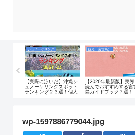
シュノーケリング（八重山諸島）
シュノーケリング
観光（宮古島）
ビーチで
【実際に泳いだ】沖縄シ
【2020年最新版】実
グ！無料
ュノーケリングスポット
読んでおすすめする宮
方法も紹
ランキング２３選！個人
島ガイドブック７選！
ワーや更
で自由に泳げるおすすめ
ポイント中心！沖縄本
島・慶良間・宮古島・八
重山（石垣）まとめ
wp-1597886779044.jpg