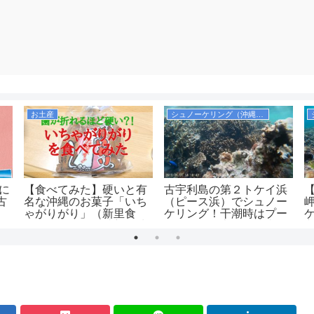
お土産
シュノーケリング（沖縄本島）
際に
【食べてみた】硬いと有
古宇利島の第２トケイ浜
古
名な沖縄のお菓子「いち
（ピース浜）でシュノー
ゃがりがり」（新里食
ケリング！干潮時はプー
品）の口コミ・感想！味
ルのようで安全！駐車場
は美味しいのか！値段も
は無料！
安くコスパもいいがお土
産向きではなさそう。