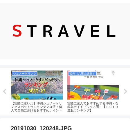
シュノーケリング
観光（八重山諸島）
飛
４
【実際に泳いだ】沖縄シュノーケリ
実際に読んでおすすめする沖縄・石
【や
めの
ングスポットランキング２３選！個
垣島ガイドブック８選！【２０１９
50
買え
人で自由に泳げるおすすめポイント
度版ランキング】
ール
中心！沖縄本島・慶良間・宮古島・
てみ
八重山（石垣）まとめ
_20191030_120248.JPG