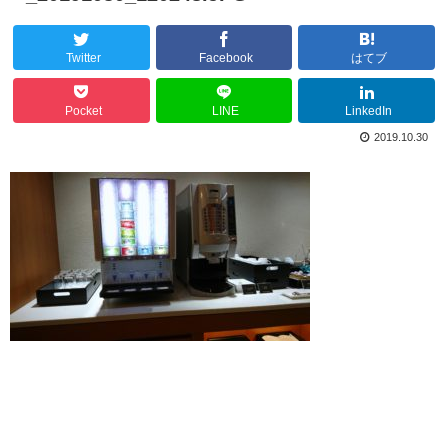
Twitter
Facebook
はてブ
Pocket
LINE
LinkedIn
2019.10.30