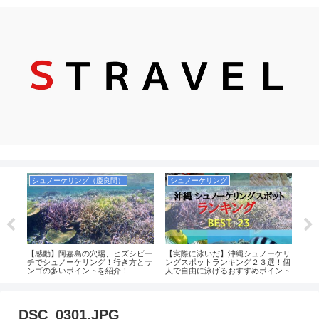
シュノーケリング（慶良間）
シュノーケリング
ーケ
【感動】阿嘉島の穴場、ヒズシビー
【実際に泳いだ】沖縄シュノーケリ
宮古
法も
チでシュノーケリング！行き方とサ
ングスポットランキング２３選！個
イン
も完
ンゴの多いポイントを紹介！
人で自由に泳げるおすすめポイント
ュノ
中心！沖縄本島・慶良間・宮古島・
八重山（石垣）まとめ
DSC_0301.JPG