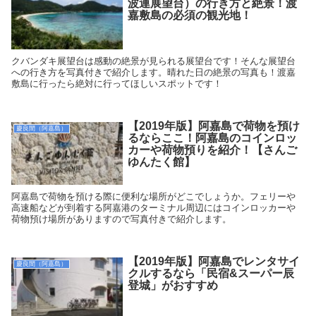
波連展望台）の行き方と絶景！渡
嘉敷島の必須の観光地！
クバンダキ展望台は感動の絶景が見られる展望台です！そんな展望台
への行き方を写真付きで紹介します。晴れた日の絶景の写真も！渡嘉
敷島に行ったら絶対に行ってほしいスポットです！
【2019年版】阿嘉島で荷物を預け
慶良間（阿嘉島）
るならここ！阿嘉島のコインロッ
カーや荷物預りを紹介！【さんご
ゆんたく館】
阿嘉島で荷物を預ける際に便利な場所がどこでしょうか。フェリーや
高速船などが到着する阿嘉港のターミナル周辺にはコインロッカーや
荷物預け場所がありますので写真付きで紹介します。
【2019年版】阿嘉島でレンタサイ
慶良間（阿嘉島）
クルするなら「民宿&スーパー辰
登城」がおすすめ