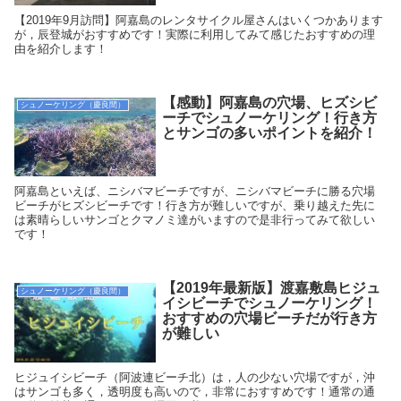
【2019年9月訪問】阿嘉島のレンタサイクル屋さんはいくつかあります
が，辰登城がおすすめです！実際に利用してみて感じたおすすめの理
由を紹介します！
【感動】阿嘉島の穴場、ヒズシビ
シュノーケリング（慶良間）
ーチでシュノーケリング！行き方
とサンゴの多いポイントを紹介！
阿嘉島といえば、ニシバマビーチですが、ニシバマビーチに勝る穴場
ビーチがヒズシビーチです！行き方が難しいですが、乗り越えた先に
は素晴らしいサンゴとクマノミ達がいますので是非行ってみて欲しい
です！
【2019年最新版】渡嘉敷島ヒジュ
シュノーケリング（慶良間）
イシビーチでシュノーケリング！
おすすめの穴場ビーチだが行き方
が難しい
ヒジュイシビーチ（阿波連ビーチ北）は，人の少ない穴場ですが，沖
はサンゴも多く，透明度も高いので，非常におすすめです！通常の通