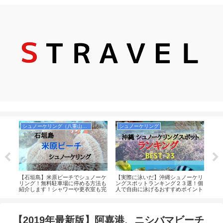
シュノーケリング（八重山諸島）
シュノーケリング
飛
るポ
【石垣島】米原ビーチでシュノーケ
【実際に泳いだ】沖縄シュノーケリ
【実
でシ
リング！無料駐車場に停める方法も
ングスポットランキング２３選！個
へ乗
紹介します！シャワーや更衣室も完
人で自由に泳げるおすすめポイント
物、
備！
中心！沖縄本島・慶良間・宮古島・
八重山（石垣）まとめ
【2019年最新版】阿嘉港、ニシバマビーチ