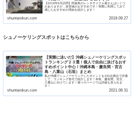
【2019年9月訪問】阿嘉島のレンタサイクル屋さんはいくつ
かありますが，辰登城がおすすめです！実際に利用してみて
感じたおすすめの理由を紹介します！
shuntarokun.com
2019.09.27
シュノーケリングスポットはこちらから
【実際に泳いだ】沖縄シュノーケリングスポッ
トランキング２３選！個人で自由に泳げるおす
すめポイント中心！沖縄本島・慶良間・宮古
島・八重山（石垣）まとめ
私が沖縄でシュノーケリングしたポイントを100点満点で評価
して、ランキング形式で紹介します！本島、慶良間、宮古、
八重山に分けています！個々のページでは詳細も見られま
す！
shuntarokun.com
2021.08.31