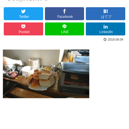
Twitter
Facebook
はてブ
Pocket
LINE
LinkedIn
2019.09.04