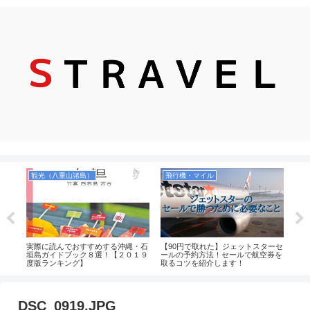
観光（八重山諸島）
飛行機・マイル
シ
本当
実際に読んでおすすめする沖縄・石
【90円で取れた】ジェットスターセ
【感
方，
垣島ガイドブック８選！【２０１９
ールの予約方法！セールで航空券を
チで
等を
度版ランキング】
取るコツを紹介します！
ンゴ
DSC_0919.JPG