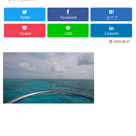
Twitter
Facebook
はてブ
Pocket
LINE
LinkedIn
2019.08.27