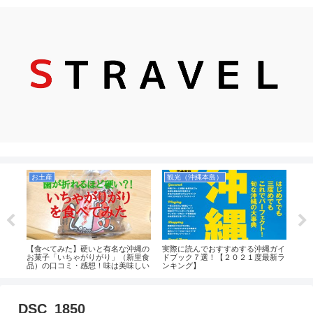
お土産
観光（沖縄本島）
シ
本当
【食べてみた】硬いと有名な沖縄の
実際に読んでおすすめする沖縄ガイ
【実
方，
お菓子「いちゃがりがり」（新里食
ドブック７選！【２０２１度最新ラ
ング
等を
品）の口コミ・感想！味は美味しい
ンキング】
人で
のか！値段も安くコスパもいいがお
中心
土産向きではなさそう。
八重
DSC_1850