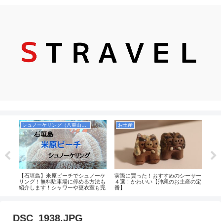
シュノーケリング（八重山諸島）
お土産
飛
ガイ
【石垣島】米原ビーチでシュノーケ
実際に買った！おすすめのシーサー
【9
新ラ
リング！無料駐車場に停める方法も
４選！かわいい【沖縄のお土産の定
ール
紹介します！シャワーや更衣室も完
番】
取る
備！
DSC_1938.JPG