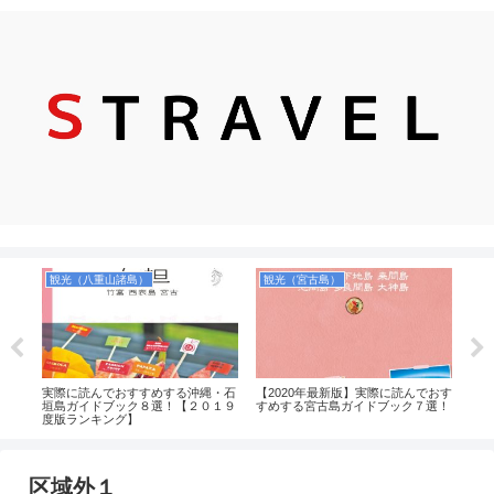
観光（八重山諸島）
観光（宮古島）
飛
本当
実際に読んでおすすめする沖縄・石
【2020年最新版】実際に読んでおす
【9
方，
垣島ガイドブック８選！【２０１９
すめする宮古島ガイドブック７選！
ール
等を
度版ランキング】
取る
区域外１