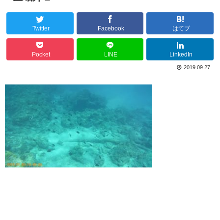
Twitter
Facebook
はてブ
Pocket
LINE
LinkedIn
2019.09.27