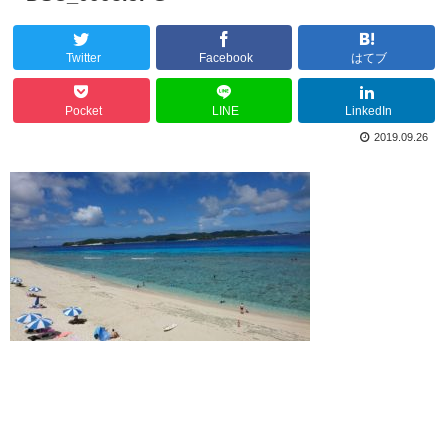
Twitter
Facebook
はてブ
Pocket
LINE
LinkedIn
2019.09.26