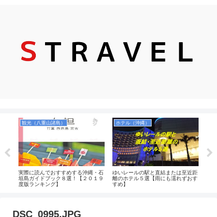
観光（八重山諸島）
ホテル（沖縄）
飛
ス
実際に読んでおすすめする沖縄・石
ゆいレールの駅と直結または至近距
【9
時は
垣島ガイドブック８選！【２０１９
離のホテル５選【雨にも濡れずおす
ール
無
度版ランキング】
すめ】
取る
DSC_0995.JPG