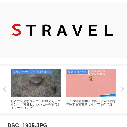
シュノーケリング（宮古諸島）
観光（宮古島）
ポン
宮古島で必ずウミガメに出会えるポ
【2020年最新版】実際に読んでおす
【石
がメ
イント！博愛わいわいビーチ横でシ
すめする宮古島ガイドブック７選！
リン
送っ
ュノーケリング
紹介
備！
DSC_1905.JPG