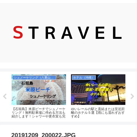
シュノーケリング（八重山諸島）
ホテル（沖縄）
サー
【石垣島】米原ビーチでシュノーケ
ゆいレールの駅と直結または至近距
古宇
の定
リング！無料駐車場に停める方法も
離のホテル５選【雨にも濡れずおす
浜）
紹介します！シャワーや更衣室も完
すめ】
プー
備！
料！
_20191209_200022.JPG